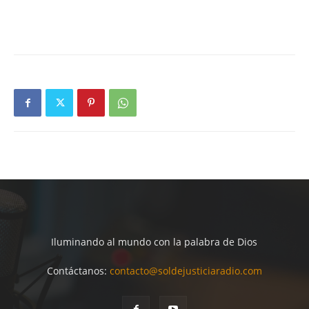
Iluminando al mundo con la palabra de Dios
Contáctanos:
contacto@soldejusticiaradio.com