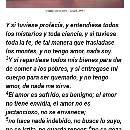
Y si tuviese profecía, y entendiese todos
los misterios y toda ciencia, y si tuviese
toda la fe, de tal manera que trasladase
los montes, y no tengo amor, nada soy.
3
Y si repartiese todos mis bienes para dar
de comer a los pobres, y si entregase mi
cuerpo para ser quemado, y no tengo
amor, de nada me sirve.
4
El amor es sufrido, es benigno; el amor
no tiene envidia, el amor no es
jactancioso, no se envanece;
5
no hace nada indebido, no busca lo suyo,
6
no se irrita, no guarda rencor;
no se goza